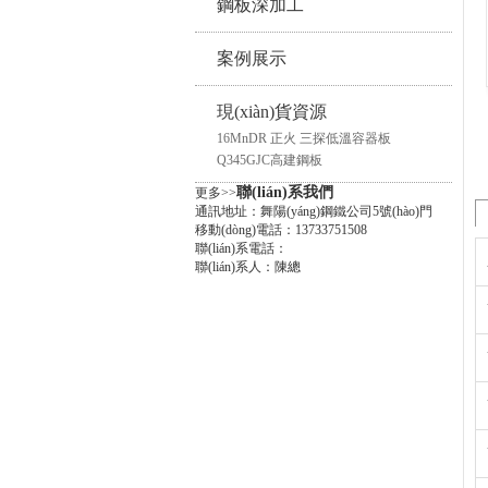
鋼板深加工
案例展示
現(xiàn)貨資源
16MnDR 正火 三探低溫容器板
Q345GJC高建鋼板
聯(lián)系我們
更多>>
通訊地址：舞陽(yáng)鋼鐵公司5號(hào)門
移動(dòng)電話：13733751508
聯(lián)系電話：
聯(lián)系人：陳總