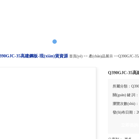
390GJC-35高建鋼板-現(xiàn)貨資源
首頁(yè)
>>
產(chǎn)品展示
>>
Q390GJC-
Q390GJC-35
所屬分類：Q390
關(guān) 鍵 詞：
瀏覽次數(shù)：
發(fā)布日期：201
立即咨詢