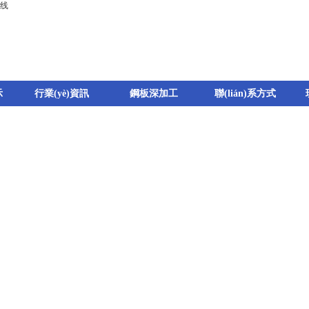
在线
示
行業(yè)資訊
鋼板深加工
聯(lián)系方式