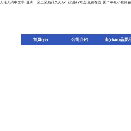
人伦无码中文字_亚洲一区二区精品久久AV_亚洲A∨电影免费在线_国产午夜小视频
首頁(yè)
公司介紹
產(chǎn)品展