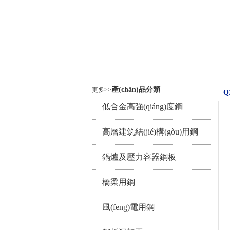
產(chǎn)品分類
更多>>
Q
低合金高強(qiáng)度鋼
高層建筑結(jié)構(gòu)用鋼
鍋爐及壓力容器鋼板
橋梁用鋼
風(fēng)電用鋼