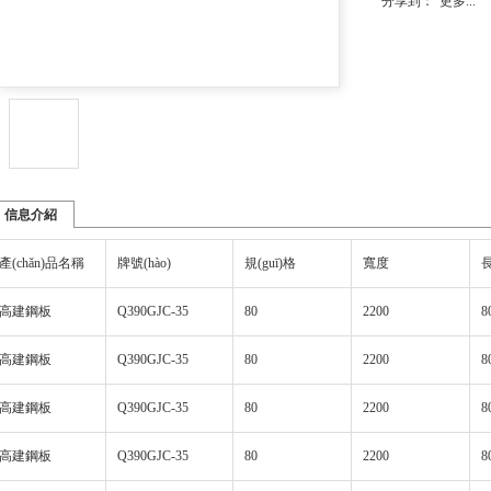
分享到：
更多...
信息介紹
產(chǎn)品名稱
牌號(hào)
規(guī)格
寬度
長
高建鋼板
Q390GJC-35
80
2200
8
高建鋼板
Q390GJC-35
80
2200
8
高建鋼板
Q390GJC-35
80
2200
8
高建鋼板
Q390GJC-35
80
2200
8