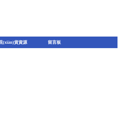
現(xiàn)貨資源
留言板